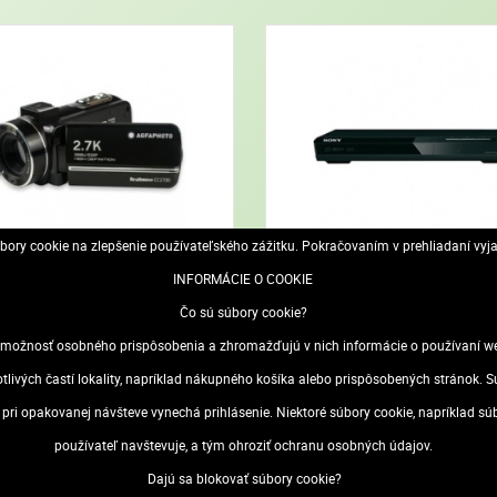
ory cookie na zlepšenie používateľského zážitku. Pokračovaním v prehliadaní vyj
INFORMÁCIE O COOKIE
Videokamery
MP3, MP4 prehrávače a media-pre
Čo sú súbory cookie?
ožnosť osobného prispôsobenia a zhromažďujú v nich informácie o používaní webo
otlivých častí lokality, napríklad nákupného košíka alebo prispôsobených stránok
sa pri opakovanej návšteve vynechá prihlásenie. Niektoré súbory cookie, napríklad s
(GDPR)
Odstúpenie od zmluvy
používateľ navštevuje, a tým ohroziť ochranu osobných údajov.
Dajú sa blokovať súbory cookie?