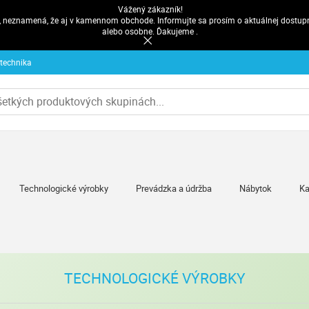
Vážený zákazník!
pe, neznamená, že aj v kamennom obchode. Informujte sa prosím o aktuálnej dostup
alebo osobne. Ďakujeme .
 technika
Technologické výrobky
Prevádzka a údržba
Nábytok
Ka
TECHNOLOGICKÉ VÝROBKY