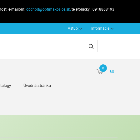
nosti e-mailom:
obchod@optimakosice.sk,
telefonicky : 0918868193
Vstup
Informácie
0
€0
talógy
Úvodná stránka