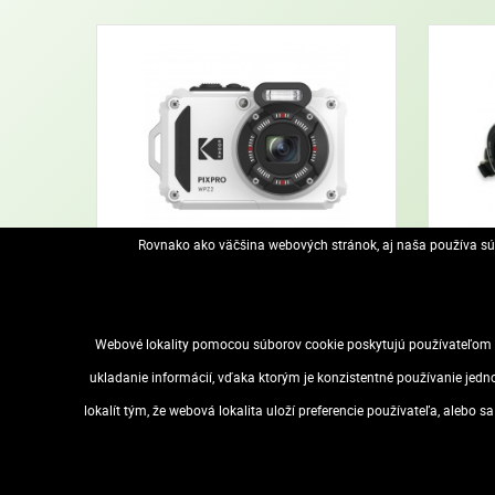
Rovnako ako väčšina webových stránok, aj naša používa súb
Fotoaparáty
Webové lokality pomocou súborov cookie poskytujú používateľom m
ukladanie informácií, vďaka ktorým je konzistentné používanie jedn
lokalít tým, že webová lokalita uloží preferencie používateľa, alebo 
VOP
Dostupnosť
Zásady ochrany osobných údajov 