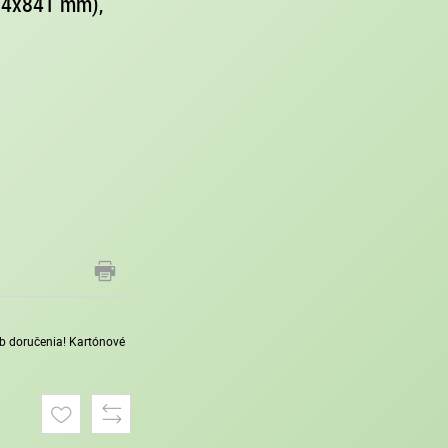
594x841 mm),
sob doručenia! Kartónové