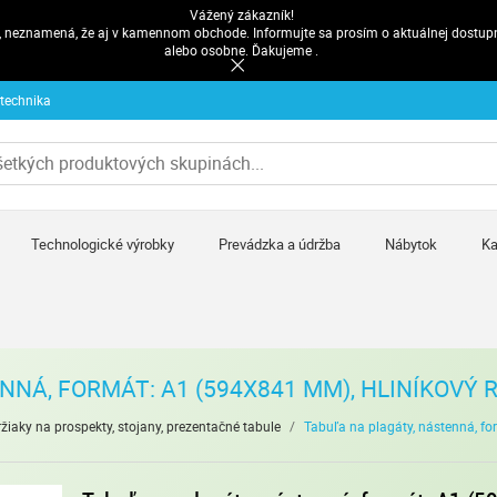
Vážený zákazník!
pe, neznamená, že aj v kamennom obchode. Informujte sa prosím o aktuálnej dostup
alebo osobne. Ďakujeme .
 technika
Technologické výrobky
Prevádzka a údržba
Nábytok
Ka
NÁ, FORMÁT: A1 (594X841 MM), HLINÍKOVÝ R
žiaky na prospekty, stojany, prezentačné tabule
/
Tabuľa na plagáty, nástenná, f