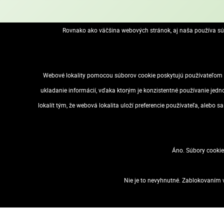
Rovnako ako väčšina webových stránok, aj naša používa súb
POPIS
ŠPECIFIKÁCIA
NÁHRADY
elegantný vzhľad, leštený hliníkový rám priehľadný plast, na
Webové lokality pomocou súborov cookie poskytujú používateľom m
otvárací systém „Snap” (vyklápacie rámy) umožňuje jednodu
ukladanie informácií, vďaka ktorým je konzistentné používanie jedn
ideálne riešenie pre hotely a konferenčné centrá
lokalít tým, že webová lokalita uloží preferencie používateľa, alebo 
vonkajšie rozmery: 62,1 x 86,7 cm
Značka: VICTORIA VISUAL
Výrobca: Corwell Kft
Áno. Súbory cookie
Adresa: 2120 Dunakeszi, Pallag utca 37. Hungary
Web: https://victoriaoffice.eu/
Nie je to nevyhnutné. Zablokovaním v
Email: victoria@victoriaoffice.eu
VOP
Dostupnosť
Zásady ochrany osobných