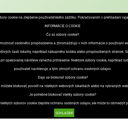
ory cookie na zlepšenie používateľského zážitku. Pokračovaním v prehliadaní vyj
INFORMÁCIE O COOKIE
Čo sú súbory cookie?
 ochranu plagátov
ožnosť osobného prispôsobenia a zhromažďujú v nich informácie o používaní webo
ché vymieňanie plagátov
otlivých častí lokality, napríklad nákupného košíka alebo prispôsobených stránok
sa pri opakovanej návšteve vynechá prihlásenie. Niektoré súbory cookie, napríklad s
používateľ navštevuje, a tým ohroziť ochranu osobných údajov.
Dajú sa blokovať súbory cookie?
 môžete blokovať, povoliť na všetkých webových lokalitách alebo na vybraných web
Je potrebné blokovať všetky súbory cookie?
šetkých súborov cookie zlepšíte ochranu osobných údajov, ale môže to obmedziť po
SÚHLASÍM!
 údajov (GDPR)
Odstúpenie od zmluvy