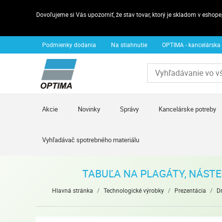
Dovoľujeme si Vás upozorniť, že stav tovar, ktorý je skladom v esho
Podmienky dodania
Na stiahnutie
OPTIMA - kancelárska
Akcie
Novinky
Správy
Kancelárske potreby
Vyhľadávač spotrebného materiálu
TABUĽA NA PLAGÁTY, NÁSTEN
Hlavná stránka
/
Technologické výrobky
/
Prezentácia
/
Dr