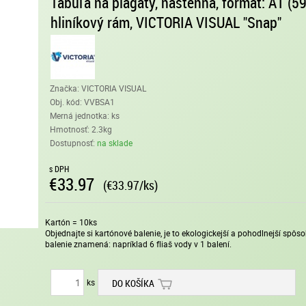
Tabuľa na plagáty, nástenná, formát: A1 (
hliníkový rám, VICTORIA VISUAL "Snap"
Značka: VICTORIA VISUAL
Obj. kód:
VVBSA1
Merná jednotka: ks
Hmotnosť: 2.3kg
Dostupnosť:
na sklade
s DPH
€33.97
(€33.97/ks)
Kartón = 10ks
Objednajte si kartónové balenie, je to ekologickejší a pohodlnejší spô
balenie znamená: napríklad 6 fliaš vody v 1 balení.
ks
DO KOŠÍKA