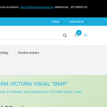
nosti e-mailom:
obchod@optimakosice.sk,
telefonicky : 0918868193
Vstup
Informácie
0
€0
talógy
Úvodná stránka
ÁM, VICTORIA VISUAL "SNAP"
ormát: A1 (594x841 mm), hliníkový rám, VICTORIA VISUAL "Snap"