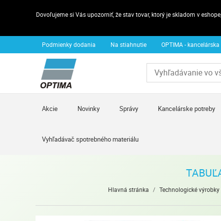
Dovoľujeme si Vás upozorniť, že stav tovar, ktorý je skladom v esho
Podmienky dodania
Na stiahnutie
OPTIMA - kancelárska
Akcie
Novinky
Správy
Kancelárske potreby
Vyhľadávač spotrebného materiálu
TABUĽA
Hlavná stránka
/
Technologické výrobky