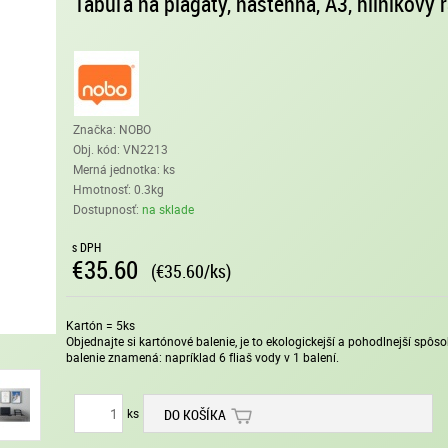
Tabuľa na plagáty, nástenná, A3, hliníkový
Značka: NOBO
Obj. kód:
VN2213
Merná jednotka: ks
Hmotnosť: 0.3kg
Dostupnosť:
na sklade
s DPH
€35.60
(€35.60/ks)
Kartón = 5ks
Objednajte si kartónové balenie, je to ekologickejší a pohodlnejší spô
balenie znamená: napríklad 6 fliaš vody v 1 balení.
ks
DO KOŠÍKA