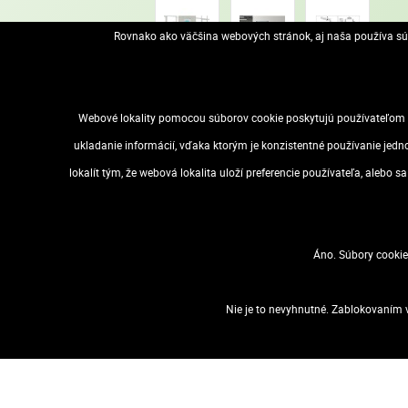
Rovnako ako väčšina webových stránok, aj naša používa súb
Webové lokality pomocou súborov cookie poskytujú používateľom m
POPIS
ŠPECIFIKÁCIA
PODOBNÉ
ukladanie informácií, vďaka ktorým je konzistentné používanie jedn
tabule na plagáty s hliníkovým rámom, jednoduché vymieňanie
lokalít tým, že webová lokalita uloží preferencie používateľa, alebo 
súčiastky na pripevnenie na stenu
Značka: NOBO
Áno. Súbory cookie
Výrobca: Esselte Kft.
Adresa: 1139 Budapest, Lomb u. 37-39. A ép. II. 8., Hungary
Web: https://www.accobrands.com/brands/
Nie je to nevyhnutné. Zablokovaním v
Email: hungarymarketing@acco.com
VOP
Dostupnosť
Zásady ochrany osobných