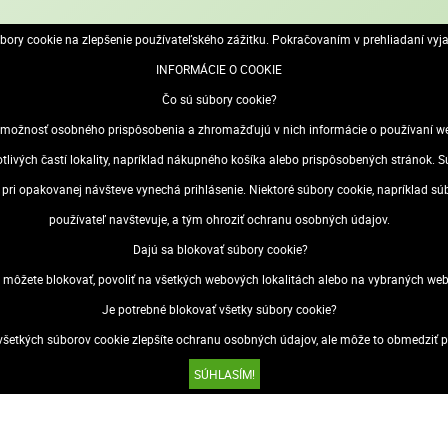
ory cookie na zlepšenie používateľského zážitku. Pokračovaním v prehliadaní vyj
INFORMÁCIE O COOKIE
Čo sú súbory cookie?
ožnosť osobného prispôsobenia a zhromažďujú v nich informácie o používaní webo
otlivých častí lokality, napríklad nákupného košíka alebo prispôsobených stránok
 plagátov, nelesknúci PVC povrch na ochranu plagátov, vhodné do interié
sa pri opakovanej návšteve vynechá prihlásenie. Niektoré súbory cookie, napríklad s
používateľ navštevuje, a tým ohroziť ochranu osobných údajov.
Dajú sa blokovať súbory cookie?
 môžete blokovať, povoliť na všetkých webových lokalitách alebo na vybraných web
Je potrebné blokovať všetky súbory cookie?
šetkých súborov cookie zlepšíte ochranu osobných údajov, ale môže to obmedziť po
SÚHLASÍM!
 údajov (GDPR)
Odstúpenie od zmluvy