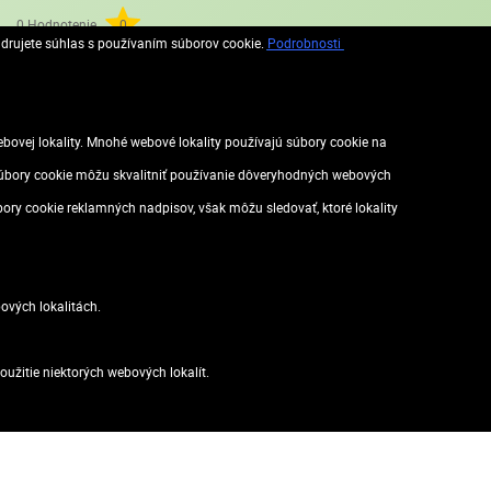
0 Hodnotenie
0
adrujete súhlas s používaním súborov cookie.
Podrobnosti
vej lokality. Mnohé webové lokality používajú súbory cookie na
. Súbory cookie môžu skvalitniť používanie dôveryhodných webových
rov, príslušenstvo:
úbory cookie reklamných nadpisov, však môžu sledovať, ktoré lokality
ových lokalitách.
užitie niektorých webových lokalít.