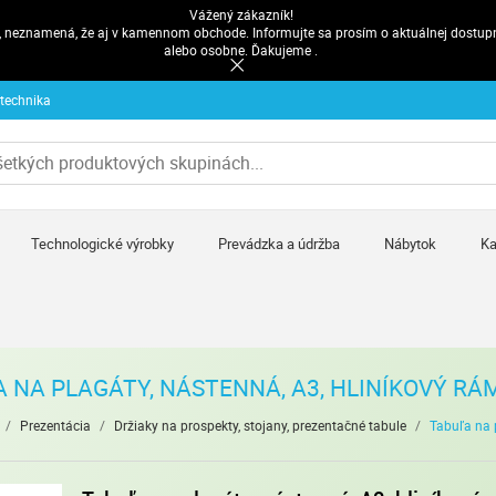
Vážený zákazník!
pe, neznamená, že aj v kamennom obchode. Informujte sa prosím o aktuálnej dostup
alebo osobne. Ďakujeme .
 technika
Technologické výrobky
Prevádzka a údržba
Nábytok
Ka
 NA PLAGÁTY, NÁSTENNÁ, A3, HLINÍKOVÝ RÁ
/
Prezentácia
/
Držiaky na prospekty, stojany, prezentačné tabule
/
Tabuľa na 