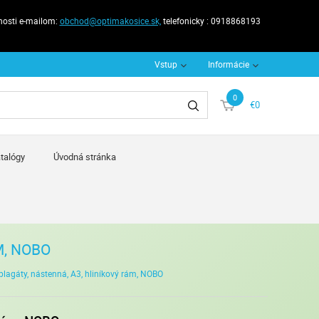
nosti e-mailom:
obchod@optimakosice.sk,
telefonicky : 0918868193
Vstup
Informácie
0
€0
talógy
Úvodná stránka
M, NOBO
plagáty, nástenná, A3, hliníkový rám, NOBO