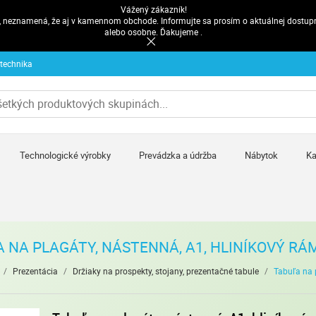
Vážený zákazník!
pe, neznamená, že aj v kamennom obchode. Informujte sa prosím o aktuálnej dostup
alebo osobne. Ďakujeme .
 technika
Technologické výrobky
Prevádzka a údržba
Nábytok
Ka
 NA PLAGÁTY, NÁSTENNÁ, A1, HLINÍKOVÝ RÁ
/
Prezentácia
/
Držiaky na prospekty, stojany, prezentačné tabule
/
Tabuľa na 