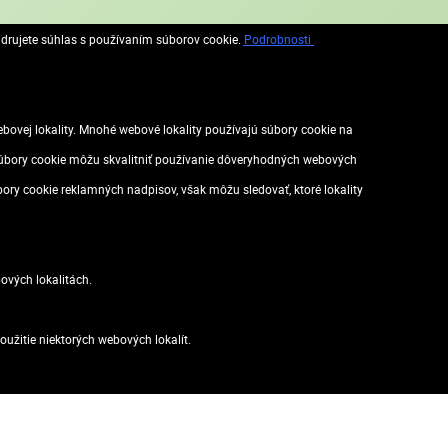
adrujete súhlas s používaním súborov cookie.
Podrobnosti
vej lokality. Mnohé webové lokality používajú súbory cookie na
. Súbory cookie môžu skvalitniť používanie dôveryhodných webových
ov, príslušenstvo:
úbory cookie reklamných nadpisov, však môžu sledovať, ktoré lokality
ových lokalitách.
užitie niektorých webových lokalít.