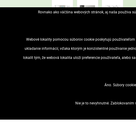
Rovnako ako väčšina webových stránok, aj naša používa súb
Webové lokality pomocou súborov cookie poskytujú používateľom m
POPIS
ŠPECIFIKÁCIA
PODOBNÉ
ukladanie informácií, vďaka ktorým je konzistentné používanie jedn
tabule na plagáty s hliníkovým rámom, jednoduché vymieňanie
lokalít tým, že webová lokalita uloží preferencie používateľa, alebo 
súčiastky na pripevnenie na stenu
Značka: NOBO
Áno. Súbory cookie
Výrobca: Esselte Kft.
Adresa: 1139 Budapest, Lomb u. 37-39. A ép. II. 8., Hungary
Web: https://www.accobrands.com/brands/
Nie je to nevyhnutné. Zablokovaním v
Email: hungarymarketing@acco.com
VOP
Dostupnosť
Zásady ochrany osobných