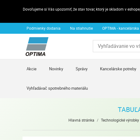
Dovoľujeme si Vás upozorniť, že stav tovar, ktorý je skladom v esho
Podmienky dodania
Na stiahnutie
OPTIMA - kancelárska
Akcie
Novinky
Správy
Kancelárske potreby
Vyhľadávač spotrebného materiálu
TABUĽA
Hlavná stránka
/
Technologické výrobky