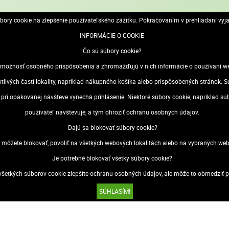
ory cookie na zlepšenie používateľského zážitku. Pokračovaním v prehliadaní vyj
INFORMÁCIE O COOKIE
Čo sú súbory cookie?
ožnosť osobného prispôsobenia a zhromažďujú v nich informácie o používaní webo
otlivých častí lokality, napríklad nákupného košíka alebo prispôsobených stránok
 plagátov, nelesknúci PVC povrch na ochranu plagátov, vhodné o interiér
sa pri opakovanej návšteve vynechá prihlásenie. Niektoré súbory cookie, napríklad s
používateľ navštevuje, a tým ohroziť ochranu osobných údajov.
Dajú sa blokovať súbory cookie?
 môžete blokovať, povoliť na všetkých webových lokalitách alebo na vybraných web
Je potrebné blokovať všetky súbory cookie?
šetkých súborov cookie zlepšíte ochranu osobných údajov, ale môže to obmedziť po
SÚHLASÍM!
 údajov (GDPR)
Odstúpenie od zmluvy