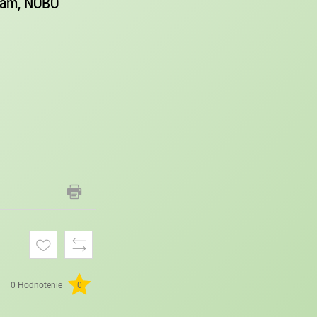
 rám, NOBO
0 Hodnotenie
0