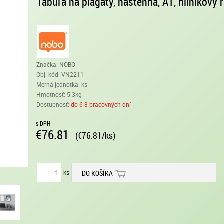
Tabuľa na plagáty, nástenná, A1, hliníkový
Značka: NOBO
Obj. kód:
VN2211
Merná jednotka: ks
Hmotnosť: 5.3kg
Dostupnosť:
do 6-8 pracovných dní
s DPH
€76.81
(€76.81/ks)
ks
DO KOŠÍKA