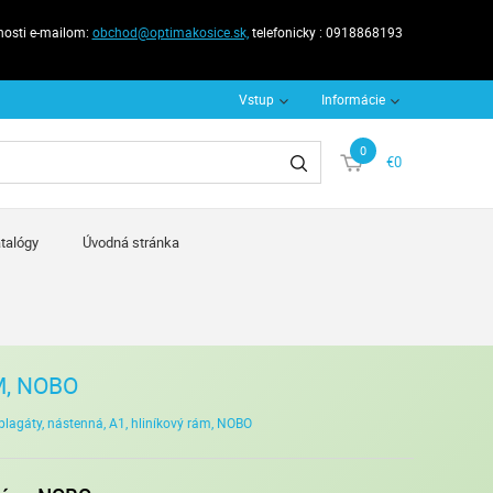
nosti e-mailom:
obchod@optimakosice.sk,
telefonicky : 0918868193
Vstup
Informácie
0
€0
talógy
Úvodná stránka
M, NOBO
plagáty, nástenná, A1, hliníkový rám, NOBO