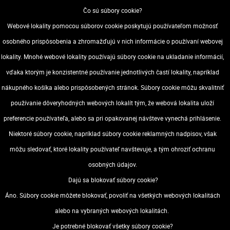
počítača, monitorom LCD a CRT
Čo sú súbory cookie?
Softvér webovej kamery Logitech:
Webové lokality pomocou súborov cookie poskytujú používateľom možnosť
Technológia Logitech RightLight ™
Zachytenie videa a fotografií
osobného prispôsobenia a zhromažďujú v nich informácie o používaní webovej
Inštalácia softvéru je potrebná na používanie videozáznamov
lokality. Mnohé webové lokality používajú súbory cookie na ukladanie informácií,
Logitech Video Effects ™, snímania videa, vylepšenia fotografií,
vďaka ktorým je konzistentné používanie jednotlivých častí lokality, napríklad
RightLight, RightSound a ďalších uvedených služieb.
nákupného košíka alebo prispôsobených stránok. Súbory cookie môžu skvalitniť
používanie dôveryhodných webových lokalít tým, že webová lokalita uloží
OBSAH BALENIA
Webová kamera s 1,5 metrovým káblom
preferencie používateľa, alebo sa pri opakovanej návšteve vynechá prihlásenie.
Užívateľská príručka
Niektoré súbory cookie, napríklad súbory cookie reklamných nadpisov, však
ZÁRUČNÝ LIST
môžu sledovať, ktoré lokality používateľ navštevuje, a tým ohroziť ochranu
2 ročná obmedzená záruka na hardvér
osobných údajov.
Dajú sa blokovať súbory cookie?
VOP
Dostupnosť
Áno. Súbory cookie môžete blokovať, povoliť na všetkých webových lokalitách
alebo na vybraných webových lokalitách.
Zásady ochrany osobných údajov (GDPR)
Je potrebné blokovať všetky súbory cookie?