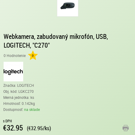
Webkamera, zabudovaný mikrofón, USB,
LOGITECH, "C270"
0 Hodnotenie
0
Značka: LOGITECH
Obj. kód:
LGKC270
Merná jednotka: ks
Hmotnosť: 0.142kg
Dostupnosť:
na sklade
s DPH
€32.95
(€32.95/ks)