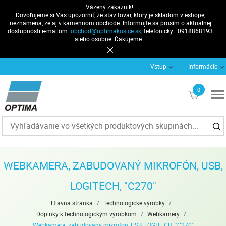
Vážený zákazník!
Dovoľujeme si Vás upozorniť, že stav tovar, ktorý je skladom v eshope,
neznamená, že aj v kamennom obchode. Informujte sa prosím o aktuálnej
dostupnosti e-mailom:
obchod@optimakosice.sk,
telefonicky : 0918868193
alebo osobne. Ďakujeme .
Vstup
Informácie
0
€0
WEBKAMERA, ZABUDOVANÝ MIKROFÓN, USB,
LOGITECH, "C270"
Hlavná stránka
/
Technologické výrobky
/
Doplnky k technologickým výrobkom
/
Webkamery
/
Webkamera, zabudovaný mikrofón, USB, LOGITECH, "C270"