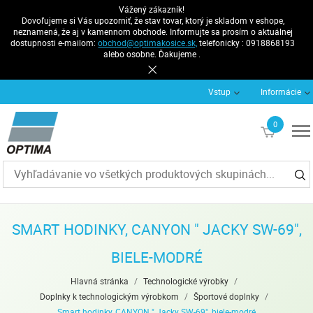
Vážený zákazník!
Dovoľujeme si Vás upozorniť, že stav tovar, ktorý je skladom v eshope,
neznamená, že aj v kamennom obchode. Informujte sa prosím o aktuálnej
dostupnosti e-mailom:
obchod@optimakosice.sk,
telefonicky : 0918868193
alebo osobne. Ďakujeme .
Vstup
Informácie
0
€0
SMART HODINKY, CANYON " JACKY SW-69",
BIELE-MODRÉ
Hlavná stránka
/
Technologické výrobky
/
Doplnky k technologickým výrobkom
/
Športové doplnky
/
Smart hodinky, CANYON " Jacky SW-69", biele-modré