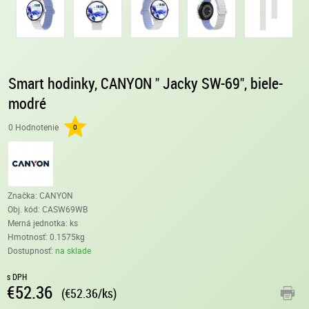
Smart hodinky, CANYON " Jacky SW-69", biele-
modré
0 Hodnotenie
0
Značka: CANYON
Obj. kód:
CASW69WB
Merná jednotka: ks
Hmotnosť: 0.1575kg
Dostupnosť:
na sklade
s DPH
€52.36
(€52.36/ks)