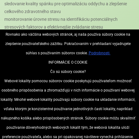
sledovanie kvality spánku pre optimalizáciu oddychu a zlepšenie
celkového zdravotného stavu
monitorovanie úrovne stresu na identifikáciu potenciálnych
stresových faktorov a efektívnejšie zvládanie stresu
Rovnako ako väčšina webových stránok, aj naša používa súbory cookie na
sledovanie menštruačného cyklu
hodinky sú kompatibilné so systémami Android a iOS
zlepšenie používateľského zážitku. Pokračovaním v prehliadaní vyjadrujete
digitálna vizitka
súhlas s používaním súborov cookie.
Podrobnosti
remienok hodiniek je vyrobený z odolného dvojfarebného silikónu, je
INFORMÁCIE O COOKIE
obojstranný a vybavený magnetickým zapínaním pre maximálne
Čo sú súbory cookie?
pohodlie
Webové lokality pomocou súborov cookie poskytujú používateľom možnosť
1,3" LTPS displej
výdrž batérie až 8–9 dní pri bežnom používaní alebo 15 dní v
osobného prispôsobenia a zhromažďujú v nich informácie o používaní webovej
pohotovostnom režime na jedno nabitie
lokality. Mnohé webové lokality používajú súbory cookie na ukladanie informácií,
vodoodolnosť s certifikáciou IP68
vďaka ktorým je konzistentné používanie jednotlivých častí lokality, napríklad
v aplikácii je dostupných viac ako 380 rôznych ciferníkov hodiniek
nákupného košíka alebo prispôsobených stránok. Súbory cookie môžu skvalitniť
Značka: CANYON
používanie dôveryhodných webových lokalít tým, že webová lokalita uloží
Výrobca /distribútor: ASBIS IT Solutions Hungary Kft.
Adresa: 1037 Budapešť, Bojtár u. 80., Maďarsko
preferencie používateľa, alebo sa pri opakovanej návšteve vynechá prihlásenie.