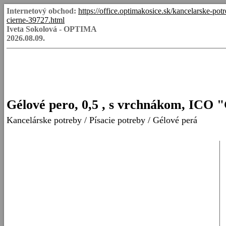
Internetový obchod:
https://office.optimakosice.sk/kancelarske-po
cierne-39727.html
Iveta Sokolová - OPTIMA
2026.08.09.
Gélové pero, 0,5 , s vrchnákom, ICO "
Kancelárske potreby
/
Písacie potreby
/
Gélové perá