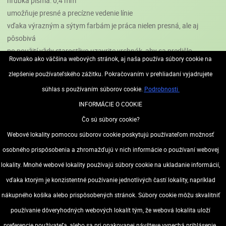
hrúbka písma: 0,4 mm
umožňuje presné a precízne vedenie línie
vďaka výrazným a sýtym farbám je práca nielen presná, ale aj
pôsobivá
po použití vždy starostlivo uzavrite vrchnák, aby sa predišlo
Rovnako ako väčšina webových stránok, aj naša používa súbory cookie na
vysychaniu atramentu
zlepšenie používateľského zážitku. Pokračovaním v prehliadaní vyjadrujete
spoľahlivý spoločník na každý deň
farby v sade: čierna, červená, modrá, zelená, morská zelená,
súhlas s používaním súborov cookie.
Podrobnosti
orechovo hnedá, hnedá, zlatohnedá, oranžová, sunset oranžová,
INFORMÁCIE O COOKIE
žltá, fľaškovo zelená, limetkovo zelená, sivá, ružová, jemná ružová,
Čo sú súbory cookie?
ľadovo modrá, morská modrá, tyrkysová, fialová, levanduľová,
Webové lokality pomocou súborov cookie poskytujú používateľom možnosť
kráľovská fialová, fuxia, a okrová
osobného prispôsobenia a zhromažďujú v nich informácie o používaní webovej
lokality. Mnohé webové lokality používajú súbory cookie na ukladanie informácií,
vďaka ktorým je konzistentné používanie jednotlivých častí lokality, napríklad
Značka: PENTEL
nákupného košíka alebo prispôsobených stránok. Súbory cookie môžu skvalitniť
Výrobca/distribútor Best Label Kft.
používanie dôveryhodných webových lokalít tým, že webová lokalita uloží
Adresa: 8184 Balatonfűzfő č: 1498/321. Maďarsko
Web:www.bestlabel.hu
preferencie používateľa, alebo sa pri opakovanej návšteve vynechá prihlásenie.