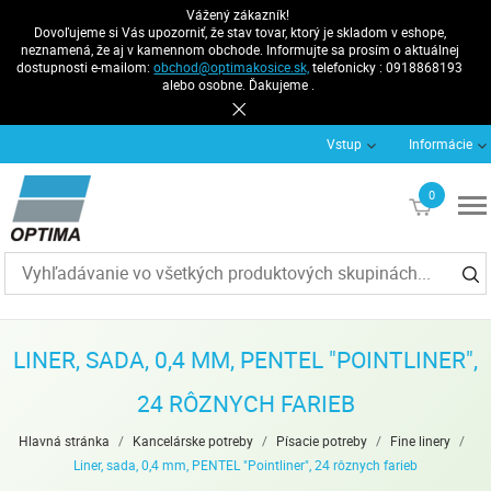
Vážený zákazník!
Dovoľujeme si Vás upozorniť, že stav tovar, ktorý je skladom v eshope,
neznamená, že aj v kamennom obchode. Informujte sa prosím o aktuálnej
dostupnosti e-mailom:
obchod@optimakosice.sk,
telefonicky : 0918868193
alebo osobne. Ďakujeme .
Vstup
Informácie
0
€0
LINER, SADA, 0,4 MM, PENTEL "POINTLINER",
24 RÔZNYCH FARIEB
Hlavná stránka
/
Kancelárske potreby
/
Písacie potreby
/
Fine linery
/
Liner, sada, 0,4 mm, PENTEL "Pointliner", 24 rôznych farieb