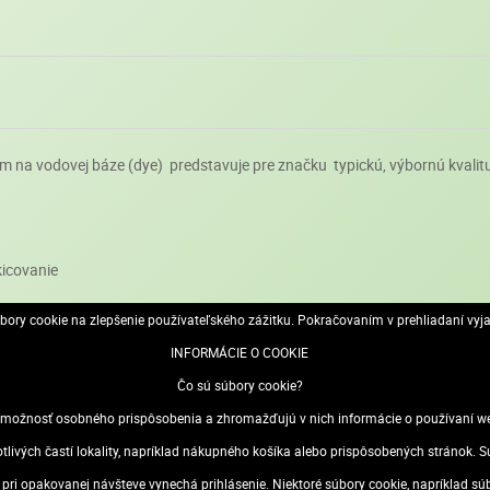
m na vodovej báze (dye) predstavuje pre značku typickú, výbornú kvalit
kicovanie
ory cookie na zlepšenie používateľského zážitku. Pokračovaním v prehliadaní vyj
j pôsobivá
INFORMÁCIE O COOKIE
o vysychaniu atramentu
Čo sú súbory cookie?
ožnosť osobného prispôsobenia a zhromažďujú v nich informácie o používaní webo
otlivých častí lokality, napríklad nákupného košíka alebo prispôsobených stránok
sa pri opakovanej návšteve vynechá prihlásenie. Niektoré súbory cookie, napríklad s