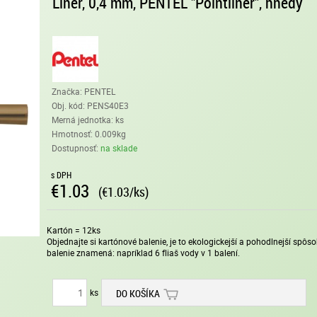
Liner, 0,4 mm, PENTEL "Pointliner", hnedý
Značka: PENTEL
Obj. kód:
PENS40E3
Merná jednotka: ks
Hmotnosť: 0.009kg
Dostupnosť:
na sklade
s DPH
€1.03
(€1.03/ks)
Kartón = 12ks
Objednajte si kartónové balenie, je to ekologickejší a pohodlnejší spô
balenie znamená: napríklad 6 fliaš vody v 1 balení.
ks
DO KOŠÍKA