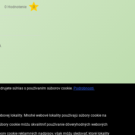
0 Hodnotenie
0
u.
adrujete súhlas s používaním súborov cookie.
Podrobnosti
vej lokality. Mnohé webové lokality používajú súbory cookie na
. Súbory cookie môžu skvalitniť používanie dôveryhodných webových
úbory cookie reklamných nadpisov, však môžu sledovať, ktoré lokality