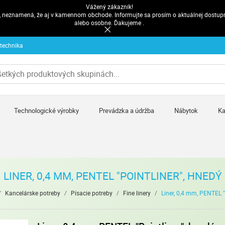
Vážený zákazník!
pe, neznamená, že aj v kamennom obchode. Informujte sa prosím o aktuálnej dostup
alebo osobne. Ďakujeme .
 technika
Technologické výrobky
Prevádzka a údržba
Nábytok
Ka
LINER, 0,4 MM, PENTEL "POINTLINER", HNEDÝ
/
Kancelárske potreby
/
Písacie potreby
/
Fine linery
/
Liner, 0,4 mm, PENTEL "