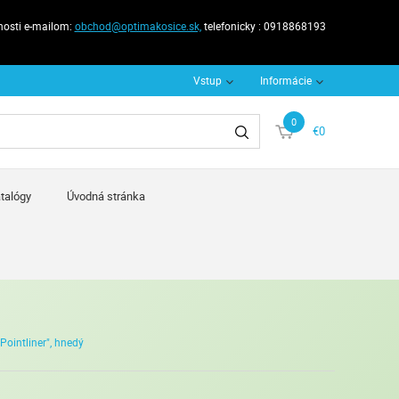
nosti e-mailom:
obchod@optimakosice.sk,
telefonicky : 0918868193
Vstup
Informácie
0
€0
talógy
Úvodná stránka
Pointliner", hnedý