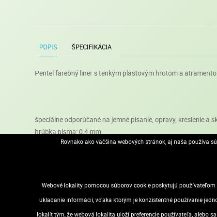
POPIS
ŠPECIFIKÁCIA
Pentel farebný liner s tenkým plastovým hrotom a atramento
špeciálne odporúčané na jemné písanie, opravy, kreslenie a s
hrúbka písma: 0,4 mm
Rovnako ako väčšina webových stránok, aj naša používa súb
umožňuje presné a precízne vedenie línie
vďaka výrazným a sýtym farbám je práca nielen presná, ale a
po použití vždy starostlivo uzavrite vrchnák, aby sa predišl
spoľahlivý spoločník na každý deň
Webové lokality pomocou súborov cookie poskytujú používateľom m
ukladanie informácií, vďaka ktorým je konzistentné používanie jedn
lokalít tým, že webová lokalita uloží preferencie používateľa, alebo 