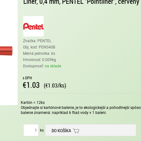
Liner, 0,4 mm, PENTEL "Pointliner", červený
Značka: PENTEL
Obj. kód:
PENS40B
Merná jednotka: ks
Hmotnosť: 0.009kg
Dostupnosť:
na sklade
s DPH
€1.03
(€1.03/ks)
Kartón = 12ks
Objednajte si kartónové balenie, je to ekologickejší a pohodlnejší spô
balenie znamená: napríklad 6 fliaš vody v 1 balení.
ks
DO KOŠÍKA