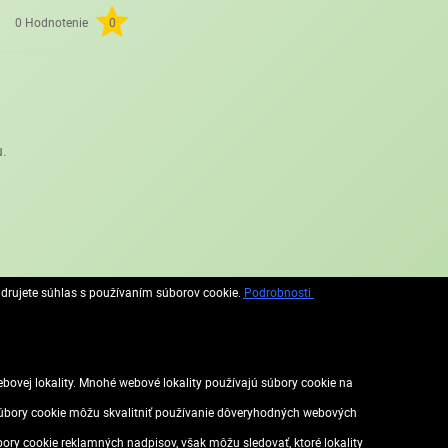
0 Hodnotenie
0
u.
adrujete súhlas s používaním súborov cookie.
Podrobnosti
vej lokality. Mnohé webové lokality používajú súbory cookie na
. Súbory cookie môžu skvalitniť používanie dôveryhodných webových
úbory cookie reklamných nadpisov, však môžu sledovať, ktoré lokality