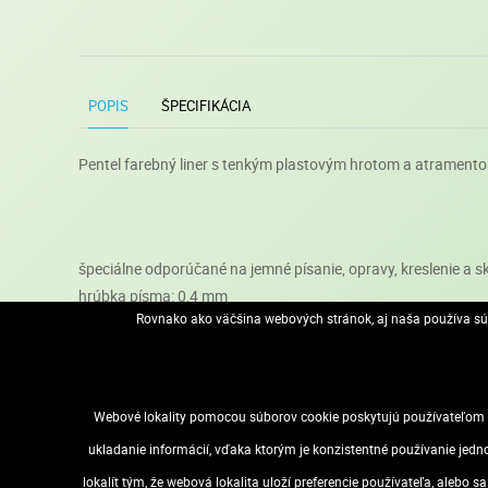
POPIS
ŠPECIFIKÁCIA
Pentel farebný liner s tenkým plastovým hrotom a atramento
špeciálne odporúčané na jemné písanie, opravy, kreslenie a s
hrúbka písma: 0,4 mm
Rovnako ako väčšina webových stránok, aj naša používa súb
umožňuje presné a precízne vedenie línie
vďaka výrazným a sýtym farbám je práca nielen presná, ale a
po použití vždy starostlivo uzavrite vrchnák, aby sa predišl
spoľahlivý spoločník na každý deň
Webové lokality pomocou súborov cookie poskytujú používateľom m
ukladanie informácií, vďaka ktorým je konzistentné používanie jedn
lokalít tým, že webová lokalita uloží preferencie používateľa, alebo 