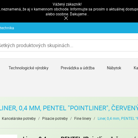
Vážený zákazník!
pe, neznamená, že aj v kamennom obchode. Informujte sa prosím o aktuálnej dostup
alebo osobne. Ďakujeme .
 technika
Technologické výrobky
Prevádzka a údržba
Nábytok
Ka
LINER, 0,4 MM, PENTEL "POINTLINER", ČERVEN
Kancelárske potreby
/
Písacie potreby
/
Fine linery
/
Liner, 0,4 mm, PENTEL "P