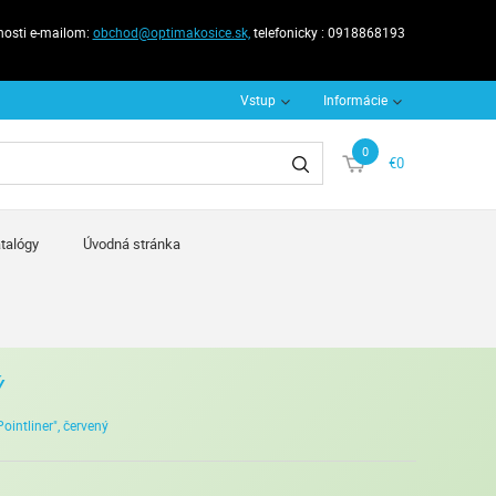
nosti e-mailom:
obchod@optimakosice.sk,
telefonicky : 0918868193
Vstup
Informácie
0
€0
talógy
Úvodná stránka
Ý
ointliner", červený