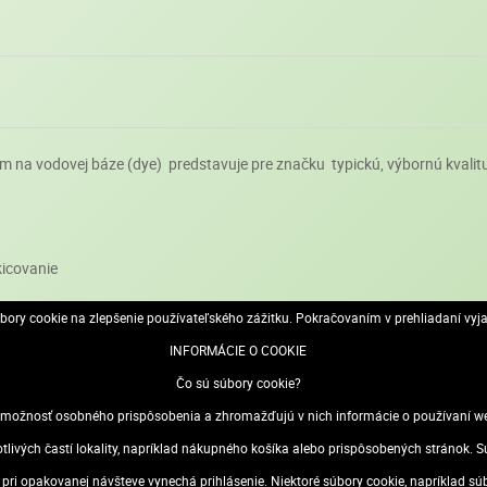
m na vodovej báze (dye) predstavuje pre značku typickú, výbornú kvalit
kicovanie
ory cookie na zlepšenie používateľského zážitku. Pokračovaním v prehliadaní vyj
j pôsobivá
INFORMÁCIE O COOKIE
o vysychaniu atramentu
Čo sú súbory cookie?
ožnosť osobného prispôsobenia a zhromažďujú v nich informácie o používaní webo
otlivých častí lokality, napríklad nákupného košíka alebo prispôsobených stránok
sa pri opakovanej návšteve vynechá prihlásenie. Niektoré súbory cookie, napríklad s