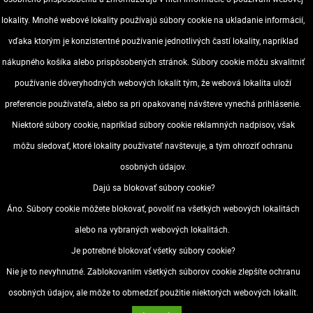
lokality. Mnohé webové lokality používajú súbory cookie na ukladanie informácií,
POPIS
vďaka ktorým je konzistentné používanie jednotlivých častí lokality, napríklad
nákupného košíka alebo prispôsobených stránok. Súbory cookie môžu skvalitniť
ŠPECIFIKÁCIA
používanie dôveryhodných webových lokalít tým, že webová lokalita uloží
- farba:biela
preferencie používateľa, alebo sa pri opakovanej návšteve vynechá prihlásenie.
- špeciálny baliaci papier (na cukrovinky)
Niektoré súbory cookie, napríklad súbory cookie reklamných nadpisov, však
- balenie:približne 900 listov / kartón 10 kg / kartón 23 g / m2
môžu sledovať, ktoré lokality používateľ navštevuje, a tým ohroziť ochranu
- rozmer: 80x60cm
osobných údajov.
Dajú sa blokovať súbory cookie?
VOP
Dostupnosť
Áno. Súbory cookie môžete blokovať, povoliť na všetkých webových lokalitách
alebo na vybraných webových lokalitách.
Zásady ochrany osobných údajov (GDPR)
Je potrebné blokovať všetky súbory cookie?
Odstúpenie od zmluvy
Nie je to nevyhnutné. Zablokovaním všetkých súborov cookie zlepšíte ochranu
osobných údajov, ale môže to obmedziť použitie niektorých webových lokalít.