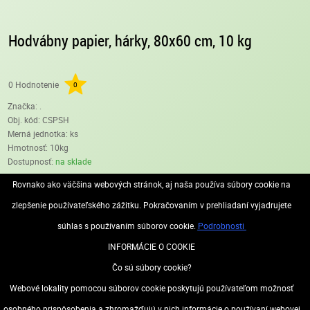
Hodvábny papier, hárky, 80x60 cm, 10 kg
0 Hodnotenie
0
Značka: .
Obj. kód:
CSPSH
Merná jednotka: ks
Hmotnosť: 10kg
Dostupnosť:
na sklade
Rovnako ako väčšina webových stránok, aj naša používa súbory cookie na
s DPH
€74.39
(€74.39/ks)
zlepšenie používateľského zážitku. Pokračovaním v prehliadaní vyjadrujete
súhlas s používaním súborov cookie.
Podrobnosti
INFORMÁCIE O COOKIE
ks
DO KOŠÍKA
Čo sú súbory cookie?
Webové lokality pomocou súborov cookie poskytujú používateľom možnosť
osobného prispôsobenia a zhromažďujú v nich informácie o používaní webovej