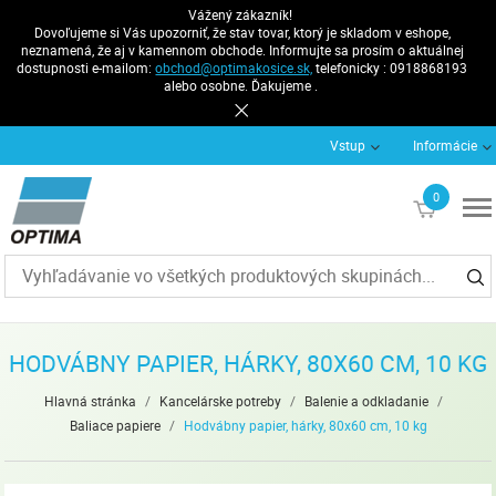
Vážený zákazník!
Dovoľujeme si Vás upozorniť, že stav tovar, ktorý je skladom v eshope,
neznamená, že aj v kamennom obchode. Informujte sa prosím o aktuálnej
dostupnosti e-mailom:
obchod@optimakosice.sk,
telefonicky : 0918868193
alebo osobne. Ďakujeme .
Vstup
Informácie
0
€0
HODVÁBNY PAPIER, HÁRKY, 80X60 CM, 10 KG
Hlavná stránka
/
Kancelárske potreby
/
Balenie a odkladanie
/
Baliace papiere
/
Hodvábny papier, hárky, 80x60 cm, 10 kg